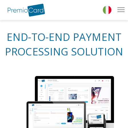
{* add show class to show cookies bar *}
END-TO-END PAYMENT
PROCESSING SOLUTION